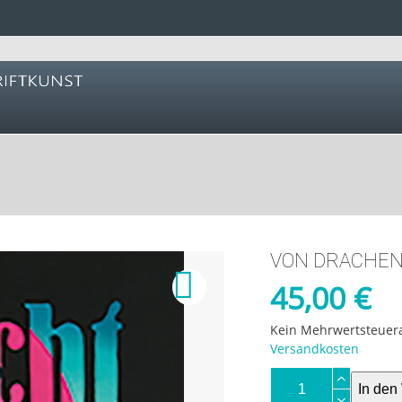
RDS FOR GOOD
SERVICE
SHOP
0 PRODUKTE
VON DRACHEN
45,00
€
Kein Mehrwertsteuera
Versandkosten
Von
In den
Drachen