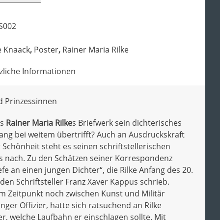
S002
e Knaack
,
Poster
,
Rainer Maria Rilke
zliche Informationen
 Prinzessinnen
ss
Rainer Maria Rilke
s Briefwerk sein dichterisches
ng bei weitem übertrifft? Auch an Ausdruckskraft
 Schönheit steht es seinen schriftstellerischen
ts nach. Zu den Schätzen seiner Korrespondenz
fe an einen jungen Dichter“, die Rilke Anfang des 20.
den Schriftsteller Franz Xaver Kappus schrieb.
em Zeitpunkt noch zwischen Kunst und Militär
ger Offizier, hatte sich ratsuchend an Rilke
r, welche Laufbahn er einschlagen sollte. Mit