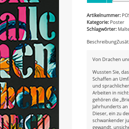
und
Prinzessinen
Artikelnummer:
PO
Menge
Kategorie:
Poster
Schlagwörter:
Malt
Beschreibung
Zusät
Von Drachen und
Wussten Sie, da
Schaffen an Umfa
und sprachlicher
Arbeiten in nich
gehören die „Brie
Jahrhunderts an 
Dieser, ein zu d
schwankender jun
gewandt, unsiche