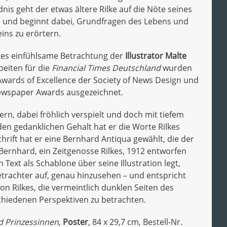
is geht der etwas ältere Rilke auf die Nöte seines
n und beginnt dabei, Grundfragen des Lebens und
ins zu erörtern.
lkes einfühlsame Betrachtung der
Illustrator Malte
beiten für die
Financial Times Deutschland
wurden
Awards of Excellence der Society of News Design und
wspaper Awards ausgezeichnet.
rn, dabei fröhlich verspielt und doch mit tiefem
den gedanklichen Gehalt hat er die Worte Rilkes
chrift hat er eine Bernhard Antiqua gewählt, die der
Bernhard, ein Zeitgenosse Rilkes, 1912 entworfen
 Text als Schablone über seine Illustration legt,
etrachter auf, genau hinzusehen – und entspricht
on Rilkes, die vermeintlich dunklen Seiten des
chiedenen Perspektiven zu betrachten.
 Prinzessinnen
,
Poster
, 84 x 29,7 cm, Bestell-Nr.