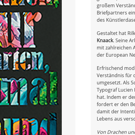
großem Verständn
Briefpartners ei
des Künstlerdase
Gestaltet hat Ri
Knaack
. Seine Ar
mit zahlreichen 
der European Ne
Erfrischend mode
Verständnis für 
umgesetzt. Als S
Typograf Lucien 
hat. Indem er den
fordert er den B
damit der Intenti
Lebens aus vers
Von Drachen und