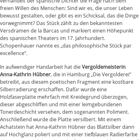
verhandelt der spanische Dichter die Frage nach dem
freien Willen des Menschen: Sind wir es, die unser Leben
bewusst gestalten, oder gibt es ein Schicksal, das die Dinge
vorwegnimmt? Das Stück zählt zu den bekanntesten
Versdramen de la Barcas und markiert einen Höhepunkt
des spanischen Theaters im 17. Jahrhundert.
Schopenhauer nannte es „das philosophische Stück par
excellence“.
In aufwendiger Handarbeit hat die
Vergoldemeisterin
Anna-Kathrin Hübner
, die in Hamburg „Die Vergolderei“
betreibt, aus diesem poetischen Fragment eine kostbare
Silberradierung erschaffen. Dafür wurde eine
Holzfaserplatte mehrfach mit Kreidegrund überzogen,
dieser abgeschliffen und mit einer leimgebundenen
Tonerdeschicht versehen, dem sogenannten Poliment.
Anschließend wurde die Platte versilbert. Mit einem
Achatstein hat Anna-Kathrin Hübner das Blattsilber dann
auf Hochglanz poliert und mit einer tiefblauen Radierfarbe