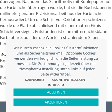
überzogen. Nachdem das Schriftmotiv mit Kohlepapier auf
die Farbfläche übertragen wurde, hat sie die Buchstaben in
millimetergenauer Präzisionsarbeit aus der Farbfläche
herausradiert. Um die Schrift vor Oxidation zu schützen,
wurde die Platte abschließend mit einer matten Firnis-
Schicht versiegelt. Entstanden ist eine mitternachtsblaue
Farbsphäre, aus der die Worte in strahlendem Silber
herausscheinen: ein Traum von Schriftgestaltung!
Wir nutzen essenzielle Cookies für Kernfunktionen
und als Sicherheitsmerkmal. Optionale Cookies
Wagnis Wirklichkeit
, Silberradierung, 50 Exemplare, jedes
verwenden wir lediglich, um die Seitenleistung zu
Exemplar ein von Hand gefertigtes Einzelstück,
messen. Die Zustimmung ist jederzeit über die
30 x 40 cm, Bestell-Nr. LIE005, Preis 875,- Euro
Privatsphäre-Einstellung unten links auf jeder
Seite widerrufbar.
Kein Mehrwertsteuerausweis, da Kleinunternehmer nach
-
-
DATENSCHUTZ
COOKIE-EINSTELLUNGEN
§19 (1) UStG.
zzgl.
Versandkosten
In den Warenkorb
IMPRESSUM
ABLEHNEN
AKZEPTIEREN
© 2026 –
ARTLIT
IMPRESSUM
DATENSCHUTZ
COOKIES
AGB
WIDERRUF
VERSAND