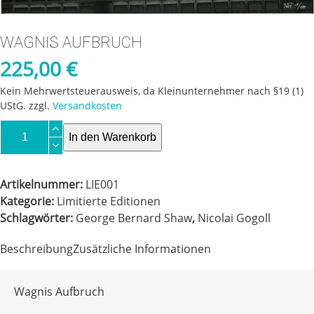
WAGNIS AUFBRUCH
225,00
€
Kein Mehrwertsteuerausweis, da Kleinunternehmer nach §19 (1)
UStG.
zzgl.
Versandkosten
Wagnis
In den Warenkorb
Aufbruch
Menge
Artikelnummer:
LIE001
Kategorie:
Limitierte Editionen
Schlagwörter:
George Bernard Shaw
,
Nicolai Gogoll
Beschreibung
Zusätzliche Informationen
Wagnis Aufbruch